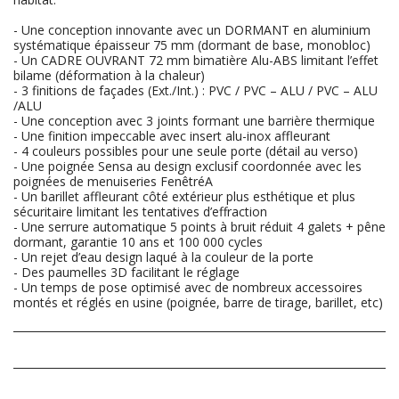
- Une conception innovante avec un DORMANT en aluminium
systématique épaisseur 75 mm (dormant de base, monobloc)
- Un CADRE OUVRANT 72 mm bimatière Alu-ABS limitant l’effet
bilame (déformation à la chaleur)
- 3 finitions de façades (Ext./Int.) : PVC / PVC – ALU / PVC – ALU
/ALU
- Une conception avec 3 joints formant une barrière thermique
- Une finition impeccable avec insert alu-inox affleurant
- 4 couleurs possibles pour une seule porte (détail au verso)
- Une poignée Sensa au design exclusif coordonnée avec les
poignées de menuiseries FenêtréA
- Un barillet affleurant côté extérieur plus esthétique et plus
sécuritaire limitant les tentatives d’effraction
- Une serrure automatique 5 points à bruit réduit 4 galets + pêne
dormant, garantie 10 ans et 100 000 cycles
- Un rejet d’eau design laqué à la couleur de la porte
- Des paumelles 3D facilitant le réglage
- Un temps de pose optimisé avec de nombreux accessoires
montés et réglés en usine (poignée, barre de tirage, barillet, etc)