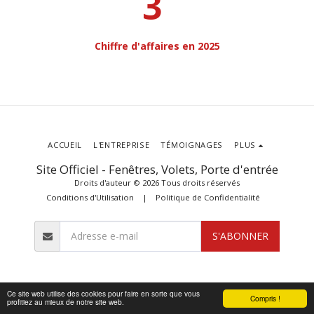
4
Chiffre d'affaires en 2025
ACCUEIL
L'ENTREPRISE
TÉMOIGNAGES
PLUS
Site Officiel - Fenêtres, Volets, Porte d'entrée
Droits d'auteur © 2026 Tous droits réservés
Conditions d'Utilisation
|
Politique de Confidentialité
S'ABONNER
Ce site web utilise des cookies pour faire en sorte que vous
Compris !
profitiez au mieux de notre site web.